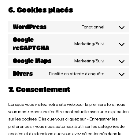
6. Cookies placés
WordPress
Fonctionnel
Consent
to
Google
Marketing/Suivi
service
reCAPTCHA
Consent
wordpress
to
Google Maps
Marketing/Suivi
service
Consent
google-
to
Divers
Finalité en attente d’enquête
recaptcha
Consent
service
to
google-
7. Consentement
service
maps
divers
Lorsque vous visitez notre site web pour la première fois, nous
vous montrerons une fenêtre contextuelle avec une explication
sur les cookies. Dès que vous cliquez sur « Enregistrer les
préférences » vous nous autorisez à utiliser les catégories de
cookies et d’extensions que vous avez sélectionnés dans la